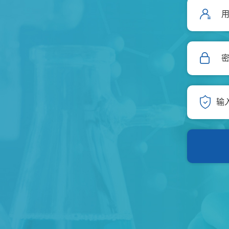
用
密
输