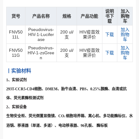
说明
加入
货号
产品名称
规格
产品功能
书下
购物
载
车
Pseudovirus-
加入
FNV50
200 ul/
HIV疫苗效
HIV-1-Lucifer
下载
购物
11L
支
果评价
ase
车
Pseudovirus-
加入
FNV50
200 ul/
HIV疫苗效
HIV-1-zsGree
下载
购物
11G
支
果评价
n
车
丨实验材料
1、实验试剂
293T-CCR5-CD4细胞、DMEM、胎牛血清、PBS、0.25%胰酶、血清或抗
体、荧光素酶检测试剂
2、实验设备
生物安全柜、荧光倒置显微镜、CO
细胞培养箱、离心机、多功能酶标仪、水
2
浴锅、移液器（单道、多道）、电动移液器、96孔板、 酶标板