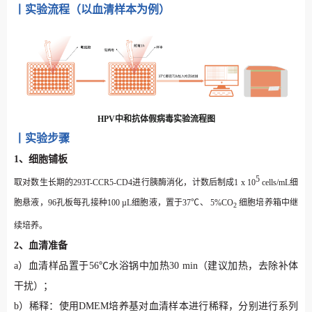
丨实验流程（以血清样本为例）
HPV中和抗体假病毒实验流程图
丨实验步骤
1、细胞铺板
5
取对数生长期的
293T-CCR5-CD4
进行胰酶消化，计数后制成1 x 10
cells/mL细
胞悬液，96孔板每孔接种100 µL细胞液，置于37℃、
5%CO
细胞培养箱中继
2
续培养。
2、血清准备
a）血清样品置于56℃水浴锅中加热30 min（建议加热，去除补体
干扰）；
b）稀释：使用DMEM培养基对血清样本进行稀释，分别进行系列