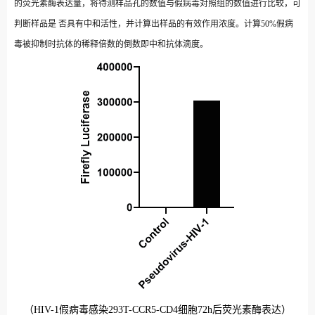
的荧光素酶表达量，将待测样品孔的数值与假病毒对照组的数值进行比较，可
判断样品是
否具有中和活性，并计算出样品的有效作用浓度。计算50%假病
毒被抑制时抗体的稀释倍数的倒数即中和抗体滴度。
（HIV-1假病毒感染293T-CCR5-CD4细胞72h后荧光素酶表达）