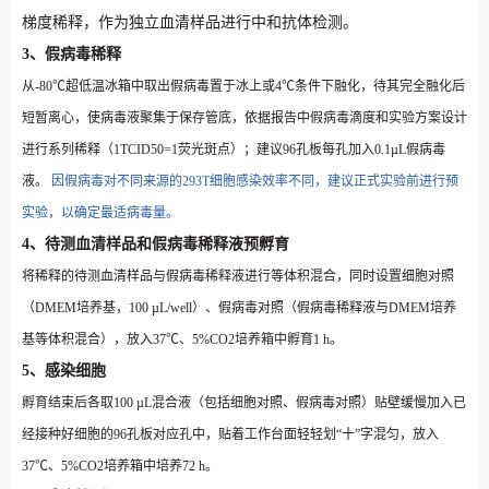
梯度稀释，作为独立血清样品进行中和抗体检测。
3、假病毒稀释
从-80℃超低温冰箱中取出假病毒置于冰上或4℃条件下融化，待其完全融化后
短暂离心，使病毒液聚集于保存管底，依据报告中假病毒滴度和实验方案设计
进行系列稀释（1TCID50=1荧光斑点）；建议96孔板每孔加入0.1µL假病毒
液。
因假病毒对不同来源的293T细胞感染效率不同，建议正式实验前进行预
实验，以确定最适病毒量。
4、待测血清样品和假病毒稀释液预孵育
将稀释的待测血清样品与假病毒稀释液进行等体积混合，同时设置
细胞对照
（DMEM培养基，100 µL/well）
、
假病毒对照（假病毒稀释液与DMEM培养
基等体积混合）
，放入37℃、5%CO2培养箱中孵育1 h。
5、感染细胞
孵育结束后各取100 µL混合液（包括细胞对照、假病毒对照）贴壁缓慢加入已
经接种好细胞的96孔板对应孔中，贴着工作台面轻轻划“十”字混匀，放入
37℃、5%CO2培养箱中培养72 h。