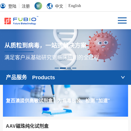
English
登陆
注册
中文
从质粒到病毒，一站式解决方案
满足客户从基础研究到临床应用的全过程
产品服务 Products
复百澳提供高敏试剂盒，为病毒包装、检测 “加速”
AAV磁珠纯化试剂盒