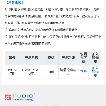
【注意事项】
1）因细胞水平检测受细胞类型、细胞培养状态、环境条件等影响较大，客户
需要根据自身条件确定细胞量、病毒加入量
等关键实验参数；建议提前进行
预实验，通过预实验计算出合适的病毒使用浓度；
2）病毒避免反复冻融，建议启用后依据实验需求分装储存；
3）所有实验操作过程均需要在BSL2实验室的生物安全柜内进行，实验过程中
产生的废弃物均需进行高压灭菌处理。
说明
加入
货号
产品名称
规格
产品功能
书下
购物
载
车
加入
OVHS3
OVHS-KOS-
溶瘤疱疹病
1ml
下载
购物
75
WT
毒
车