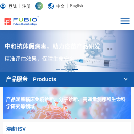
English
登陆
注册
中文
中和抗体假病毒，助力疫苗产品研发
精准评估效果，保障生命安全
产品服务 Products
产品涵盖临床免疫诊断、分子诊断、高通量测序和生命科
学研究等领域
溶瘤HSV